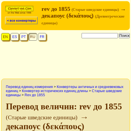
rev до 1855
→
(Старые шведские единицы)
декапоус (δεκάπους)
(Древнегреческие
< все конвертеры
единицы)
EN
ES
PT
RU
FR
Перевод единиц измерения
>
Конвертеры античных и средневековых
единиц
>
Конвертер историчексих единиц длины
>
Старые шведские
единицы
>
Rev до 1855
Перевод величин: rev до 1855
→
(Старые шведские единицы)
декапоус (δεκάπους)