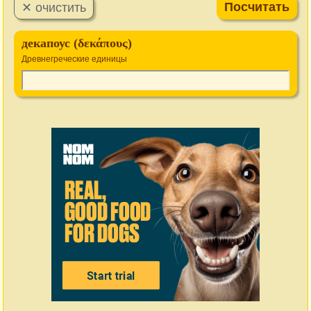
декапоус (δεκάπους)
Древнегреческие единицы