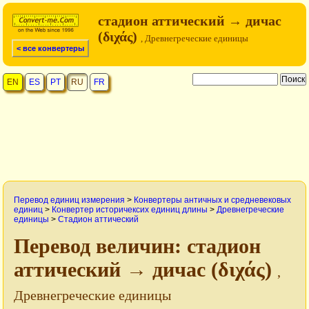
стадион аттический → дичас
(διχάς)
, Древнегреческие единицы
< все конвертеры
EN
ES
PT
RU
FR
Перевод единиц измерения
>
Конвертеры античных и средневековых
единиц
>
Конвертер историчексих единиц длины
>
Древнегреческие
единицы
>
Стадион аттический
Перевод величин: стадион
аттический → дичас (διχάς)
,
Древнегреческие единицы