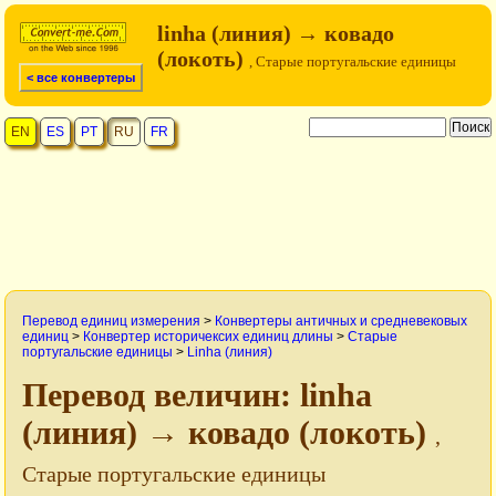
linha (линия) → ковадо
(локоть)
, Старые португальские единицы
< все конвертеры
EN
ES
PT
RU
FR
Перевод единиц измерения
>
Конвертеры античных и средневековых
единиц
>
Конвертер историчексих единиц длины
>
Старые
португальские единицы
>
Linha (линия)
Перевод величин: linha
(линия) → ковадо (локоть)
,
Старые португальские единицы