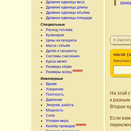
Древние единицы веса
осно
Древние единицы длины
Древние единицы объёма
Древние единицы площади
Специальные
Расход топлива
Кулинария
Цены на продукты
Масса / объём
Дроби и проценты
миля (
Системы счисления
Американс
Курсы валют
Размеры обуви
новое
Размеры колец
Инженерные
Время
Ускорение
На этой 
Плотность
к разным
Давление
Энергия, работа
Вторая е
Мощность
Сила
Если вам
Угловая мера
переключ
новое
Калибр проводов