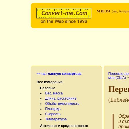
миля
(mi, Амер
<< на главную конвертера
Перевод ед
мер (США)
Все измерения:
Пере
Базовые
Вес, масса
Длина, расстояние
(Библей
Объём, вместимость
Площадь
Скорость
Обра
Температура
и т.
Античные и средневековые
прим