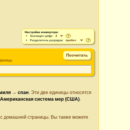
Настройки конвертера:
Значащих цифр:
?
Разделитель разрядов:
?
единицы
миля
→
спан
. Эти две единицы относятся
Американская система мер (США)
.
е с домашней страницы. Вы также можете