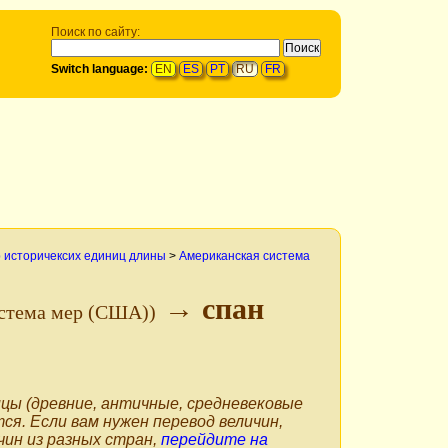
Поиск по сайту:
Switch language:
EN
ES
PT
RU
FR
 историчексих единиц длины
>
Американская система
→ спан
истема мер (США))
цы (древние, античные, средневековые
тся. Если вам нужен перевод величин,
чин из разных стран,
перейдите на