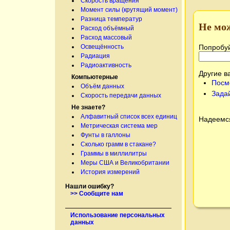
Скорость вращения
Момент силы (крутящий момент)
Разница температур
Не мо
Расход объёмный
Расход массовый
Попробуй
Освещённость
Радиация
Радиоактивность
Другие в
Компьютерные
Посм
Объём данных
Зада
Скорость передачи данных
Не знаете?
Алфавитный список всех единиц
Надеемся
Метрическая система мер
Фунты в галлоны
Сколько грамм в стакане?
Граммы в миллилитры
Меры США и Великобритании
История измерений
Нашли ошибку?
>> Сообщите нам
Использование персональных
данных