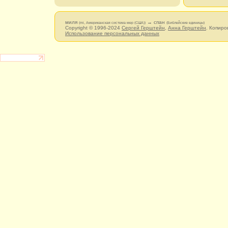
миля
→ спан
(mi, Американская система мер (США))
(Библейские единицы)
Copyright © 1996-2024
Сергей Герштейн
,
Анна Герштейн
. Копиро
Использование персональных данных