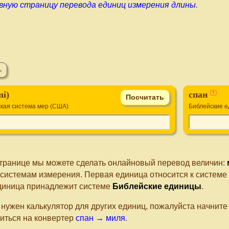
вную страницу перевода единиц измерения длины
.
mi)
спан
!
кая система мер (США)
Библейские 
странице мы можете сделать онлайновый перевод величин:
 системам измерения. Первая единица относится к системе
диница принадлежит системе
Библейские единицы
.
 нужен калькулятор для других единиц, пожалуйста начнит
иться на конвертер
спан → миля
.