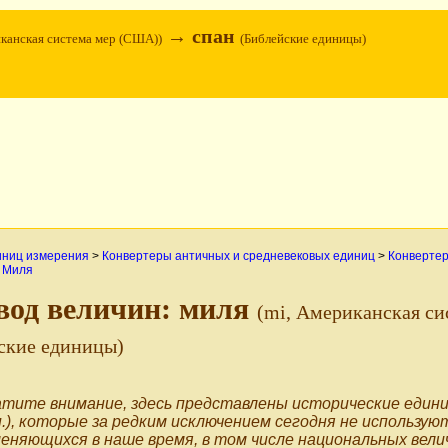
→ спан
иканская система мер (США))
(Библейские единицы)
иниц измерения
>
Конвертеры античных и средневековых единиц
>
Конвертер
>
Миля
вод величин: миля
(mi, Американская с
ские единицы)
тите внимание, здесь представлены исторические едини
п.), которые за редким исключением сегодня не использую
еняющихся в наше время, в том числе национальных вели