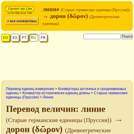
линие
(Старые германские единицы (Пруссия))
→ дорон (δῶρον)
(Древнегреческие
< все конвертеры
единицы)
EN
ES
PT
RU
FR
Перевод единиц измерения
>
Конвертеры античных и средневековых
единиц
>
Конвертер историчексих единиц длины
>
Старые германские
единицы (Пруссия)
>
Линие
Перевод величин: линие
→
(Старые германские единицы (Пруссия))
дорон (δῶρον)
(Древнегреческие