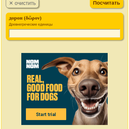
дорон (δῶρον)
Древнегреческие единицы