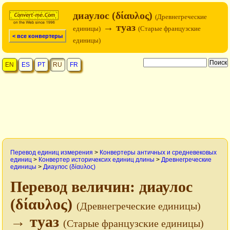
диаулос (δίαυλος)
(Древнегреческие
→ туаз
единицы)
(Старые французские
< все конвертеры
единицы)
EN
ES
PT
RU
FR
Перевод единиц измерения
>
Конвертеры античных и средневековых
единиц
>
Конвертер историчексих единиц длины
>
Древнегреческие
единицы
>
Диаулос (δίαυλος)
Перевод величин: диаулос
(δίαυλος)
(Древнегреческие единицы)
→ туаз
(Старые французские единицы)