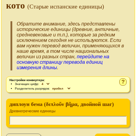
кото
(Старые испанские единицы)
Обратите внимание, здесь представлены
исторические единицы (древние, античные,
средневековые и т.п.), которые за редким
исключением сегодня не используются. Если
вам нужен перевод величин, применяющихся в
наше время, в том числе национальных
величин из разных стран,
перейдите на
основную страницу перевода единиц
измерения длины
.
Настройки конвертера:
?
Значащих цифр:
Разделитель разрядов:
диплоун бема (διπλοῦν βῆμα, двойной шаг)
Древнегреческие единицы