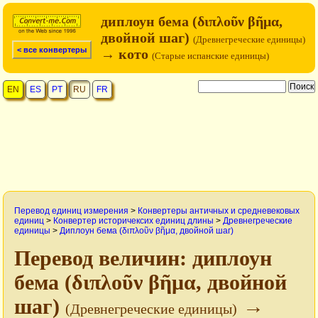
диплоун бема (διπλοῦν βῆμα,
двойной шаг)
(Древнегреческие единицы)
< все конвертеры
→ кото
(Старые испанские единицы)
EN
ES
PT
RU
FR
Перевод единиц измерения
>
Конвертеры античных и средневековых
единиц
>
Конвертер историчексих единиц длины
>
Древнегреческие
единицы
>
Диплоун бема (διπλοῦν βῆμα, двойной шаг)
Перевод величин: диплоун
бема (διπλοῦν βῆμα, двойной
шаг)
→
(Древнегреческие единицы)