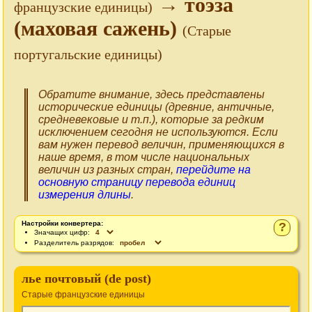
→ тоэза
французские единицы)
(маховая сажень)
(Старые
португальские единицы)
Обратите внимание, здесь представлены
исторические единицы (древние, античные,
средневековые и т.п.), которые за редким
исключением сегодня не используются. Если
вам нужен перевод величин, применяющихся в
наше время, в том числе национальных
величин из разных стран,
перейдите на
основную страницу перевода единиц
измерения длины
.
Настройки конвертера:
?
Значащих цифр:
Разделитель разрядов:
лье почтовый (de post)
Старые французские единицы