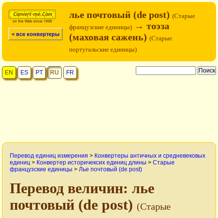
лье почтовый (de post)
(Старые
→ тоэза
французские единицы)
< все конвертеры
(маховая сажень)
(Старые
португальские единицы)
EN
ES
PT
RU
FR
Перевод единиц измерения
>
Конвертеры античных и средневековых
единиц
>
Конвертер историчексих единиц длины
>
Старые
французские единицы
>
Лье почтовый (de post)
Перевод величин: лье
почтовый (de post)
(Старые