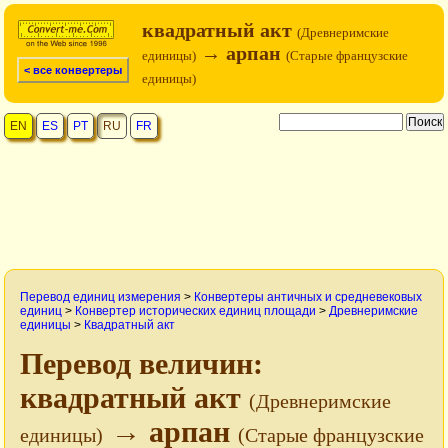
квадратный акт
(Древнеримские
→ арпан
единицы)
(Старые французские
< все конвертеры
единицы)
EN
ES
PT
RU
FR
Перевод единиц измерения
>
Конвертеры античных и средневековых
единиц
>
Конвертер исторических единиц площади
>
Древнеримские
единицы
>
Квадратный акт
Перевод величин:
квадратный акт
(Древнеримские
→ арпан
единицы)
(Старые французские