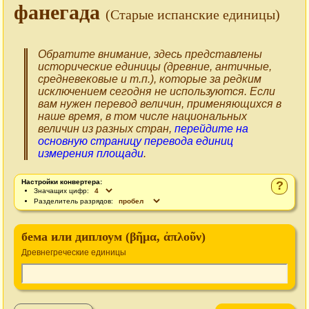
фанегада
(Старые испанские единицы)
Обратите внимание, здесь представлены
исторические единицы (древние, античные,
средневековые и т.п.), которые за редким
исключением сегодня не используются. Если
вам нужен перевод величин, применяющихся в
наше время, в том числе национальных
величин из разных стран,
перейдите на
основную страницу перевода единиц
измерения площади
.
Настройки конвертера:
?
Значащих цифр:
Разделитель разрядов:
бема или диплоум (βῆμα, ἀπλοῦν)
Древнегреческие единицы