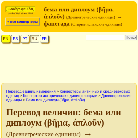
бема или диплоум (βῆμα,
ἀπλοῦν)
→
(Древнегреческие единицы)
< все конвертеры
фанегада
(Старые испанские единицы)
EN
ES
PT
RU
FR
Перевод единиц измерения
>
Конвертеры античных и средневековых
единиц
>
Конвертер исторических единиц площади
>
Древнегреческие
единицы
>
Бема или диплоум (βῆμα, ἀπλοῦν)
Перевод величин: бема или
диплоум (βῆμα, ἀπλοῦν)
→
(Древнегреческие единицы)