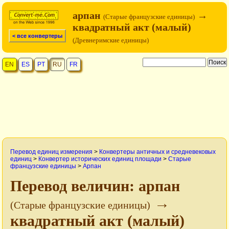
арпан
→
(Старые французские единицы)
квадратный акт (малый)
< все конвертеры
(Древнеримские единицы)
EN
ES
PT
RU
FR
Перевод единиц измерения
>
Конвертеры античных и средневековых
единиц
>
Конвертер исторических единиц площади
>
Старые
французские единицы
>
Арпан
Перевод величин: арпан
→
(Старые французские единицы)
квадратный акт (малый)