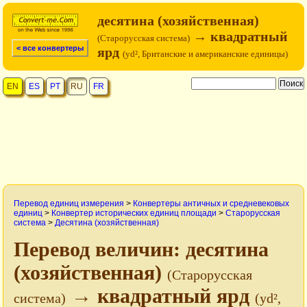
десятина (хозяйственная)
→ квадратный
(Старорусская система)
< все конвертеры
ярд
(yd², Британские и американские единицы)
EN
ES
PT
RU
FR
Перевод единиц измерения
>
Конвертеры античных и средневековых
единиц
>
Конвертер исторических единиц площади
>
Старорусская
система
>
Десятина (хозяйственная)
Перевод величин: десятина
(хозяйственная)
(Старорусская
→ квадратный ярд
система)
(yd²,