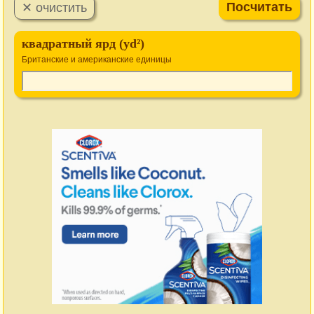
квадратный ярд (yd²)
Британские и американские единицы