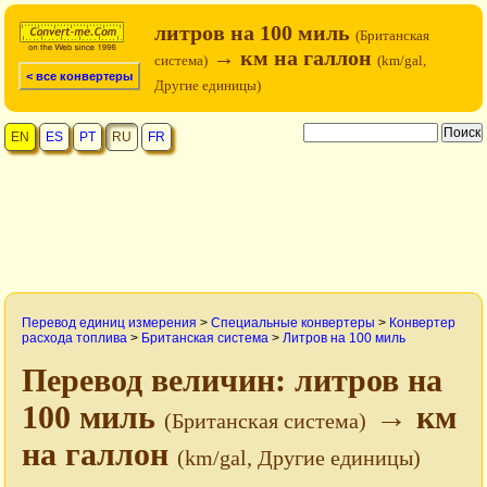
литров на 100 миль
(Британская
→ км на галлон
система)
(km/gal,
< все конвертеры
Другие единицы)
EN
ES
PT
RU
FR
Перевод единиц измерения
>
Специальные конвертеры
>
Конвертер
расхода топлива
>
Британская система
>
Литров на 100 миль
Перевод величин: литров на
100 миль
→ км
(Британская система)
на галлон
(km/gal, Другие единицы)