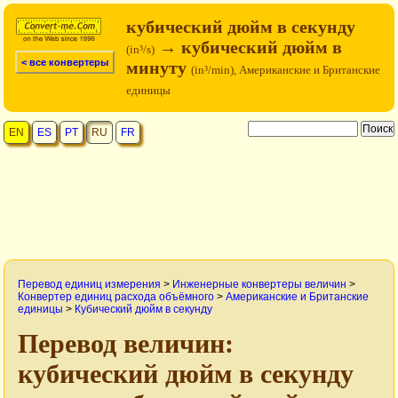
кубический дюйм в секунду
→ кубический дюйм в
(in³/s)
< все конвертеры
минуту
(in³/min), Американские и Британские
единицы
EN
ES
PT
RU
FR
Перевод единиц измерения
>
Инженерные конвертеры величин
>
Конвертер единиц расхода объёмного
>
Американские и Британские
единицы
>
Кубический дюйм в секунду
Перевод величин:
кубический дюйм в секунду