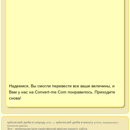
Надеемся, Вы смогли перевести все ваши величины, и
Вам у нас на
Convert-me.Com
понравилось. Приходите
снова!
кубический дюйм в секунду
→ кубический дюйм в минуту
(in³/s)
(in³/min), Американские и
Британские единицы
Это - мобильная (для смартфонов) версия нашего сайта.