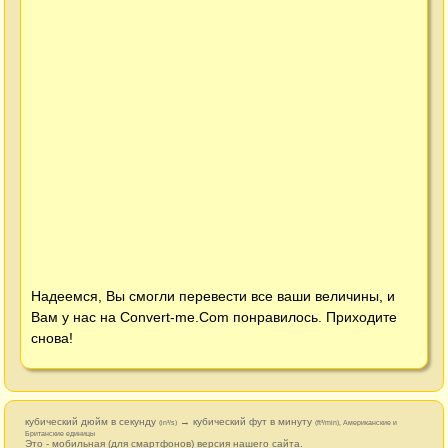
Надеемся, Вы смогли перевести все ваши величины, и
Вам у нас на
Convert-me.Com
понравилось. Приходите
снова!
кубический дюйм в секунду
→ кубический фут в минуту
(in³/s)
(ft³/min), Американские и
Британские единицы
Это - мобильная (для смартфонов) версия нашего сайта.