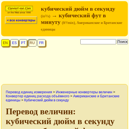
кубический дюйм в секунду
→ кубический фут в
(in³/s)
< все конвертеры
минуту
(ft³/min), Американские и Британские
единицы
EN
ES
PT
RU
FR
Перевод единиц измерения
>
Инженерные конвертеры величин
>
Конвертер единиц расхода объёмного
>
Американские и Британские
единицы
>
Кубический дюйм в секунду
Перевод величин:
кубический дюйм в секунду