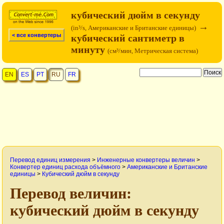
кубический дюйм в секунду
→
(in³/s, Американские и Британские единицы)
< все конвертеры
кубический сантиметр в
минуту
(см³/мин, Метрическая система)
EN
ES
PT
RU
FR
Перевод единиц измерения
>
Инженерные конвертеры величин
>
Конвертер единиц расхода объёмного
>
Американские и Британские
единицы
>
Кубический дюйм в секунду
Перевод величин:
кубический дюйм в секунду