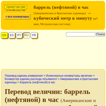
баррель (нефтяной) в час
→
(Американские и Британские единицы)
< все конвертеры
кубический метр в минуту
(м³/
мин, Метрическая система)
EN
ES
PT
RU
FR
Перевод единиц измерения
>
Инженерные конвертеры величин
>
Конвертер единиц расхода объёмного
>
Американские и Британские
единицы
>
Баррель (нефтяной) в час
Перевод величин: баррель
(нефтяной) в час
(Американские и