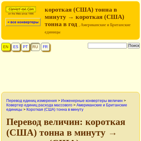
короткая (США) тонна в
минуту → короткая (США)
< все конвертеры
тонна в год
, Американские и Британские
единицы
EN
ES
PT
RU
FR
Перевод единиц измерения
>
Инженерные конвертеры величин
>
Ковертер единиц расхода массового
>
Американские и Британские
единицы
>
Короткая (США) тонна в минуту
Перевод величин: короткая
(США) тонна в минуту →