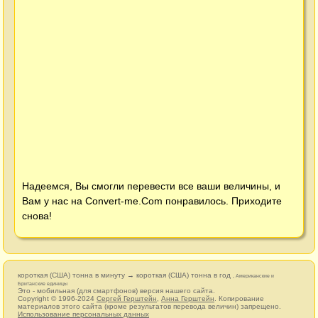
Надеемся, Вы смогли перевести все ваши величины, и
Вам у нас на
Convert-me.Com
понравилось. Приходите
снова!
короткая (США) тонна в минуту → короткая (США) тонна в год
, Американские и
Британские единицы
Это - мобильная (для смартфонов) версия нашего сайта.
Copyright © 1996-2024
Сергей Герштейн
,
Анна Герштейн
. Копирование
материалов этого сайта (кроме результатов перевода величин) запрещено.
Использование персональных данных