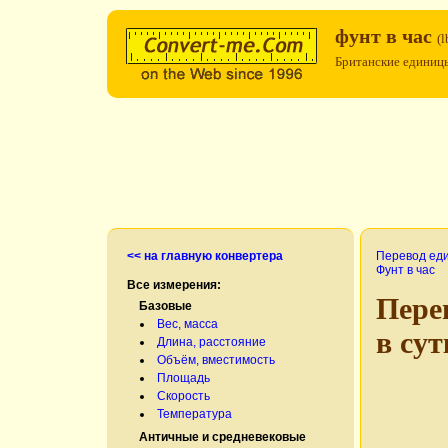
фунт в час
(l
Британские единиц
<< на главную конвертера
Перевод ед
Фунт в час
Все измерения:
Пере
Базовые
Вес, масса
в су
Длина, расстояние
Объём, вместимость
Площадь
Скорость
Температура
Античные и средневековые