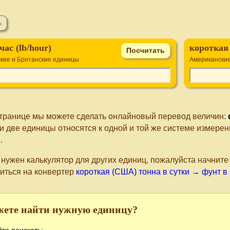
час (lb/hour)
короткая
кие и Британские единицы
Американские
странице мы можете сделать онлайновый перевод величин:
ти две единицы относятся к одной и той же системе измере
ы
.
 нужен калькулятор для других единиц, пожалуйста начнит
иться на конвертер
короткая (США) тонна в сутки → фунт в
жете найти нужную единицу?
те поискать: