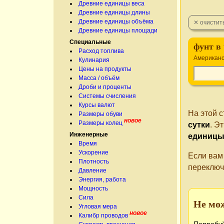
Древние единицы веса
Древние единицы длины
Древние единицы объёма
Древние единицы площади
Специальные
фунт в 
Расход топлива
Американс
Кулинария
Цены на продукты
Масса / объём
Дроби и проценты
Системы счисления
Курсы валют
На этой 
Размеры обуви
новое
Размеры колец
сутки
. Э
Инженерные
единиц
Время
Ускорение
Если вам
Плотность
переключ
Давление
Энергия, работа
Мощность
Сила
Не мо
Угловая мера
новое
Калибр проводов
Попробуй