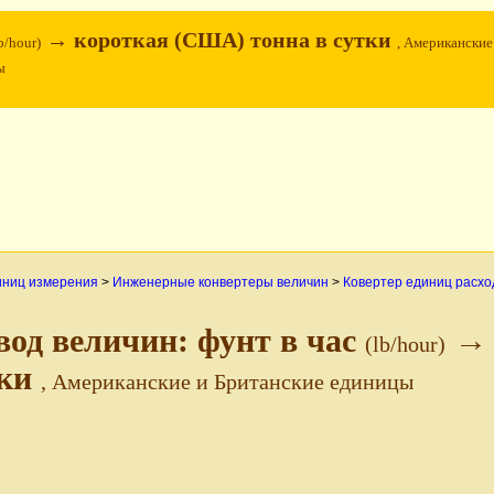
→ короткая (США) тонна в сутки
b/hour)
, Американские
ы
иниц измерения
>
Инженерные конвертеры величин
>
Ковертер единиц расхо
вод величин: фунт в час
→ 
(lb/hour)
тки
, Американские и Британские единицы