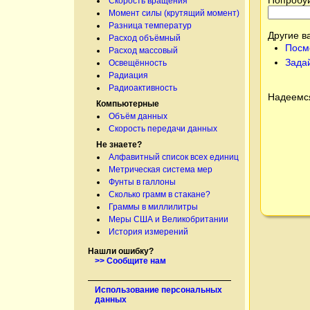
Скорость вращения
Момент силы (крутящий момент)
Разница температур
Другие в
Расход объёмный
Посм
Расход массовый
Зада
Освещённость
Радиация
Радиоактивность
Надеемся
Компьютерные
Объём данных
Скорость передачи данных
Не знаете?
Алфавитный список всех единиц
Метрическая система мер
Фунты в галлоны
Сколько грамм в стакане?
Граммы в миллилитры
Меры США и Великобритании
История измерений
Нашли ошибку?
>> Сообщите нам
Использование персональных
данных