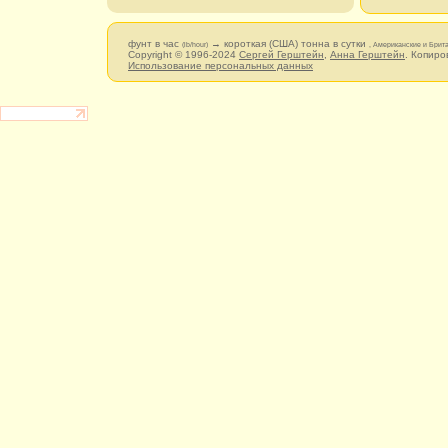
фунт в час
→ короткая (США) тонна в сутки
(lb/hour)
, Американские и Брит
Copyright © 1996-2024
Сергей Герштейн
,
Анна Герштейн
. Копиро
Использование персональных данных