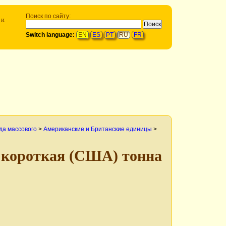
Поиск по сайту:
 и
Switch language:
EN
ES
PT
RU
FR
да массового
>
Американские и Британские единицы
>
короткая (США) тонна