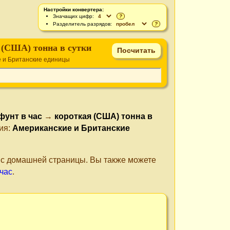
Настройки конвертера:
Значащих цифр:
?
Разделитель разрядов:
?
 (США) тонна в сутки
 и Британские единицы
фунт в час
→
короткая (США) тонна в
ния:
Американские и Британские
е с домашней страницы. Вы также можете
 час
.