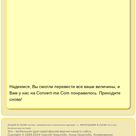
Надеемся, Вы смогли перевести все ваши величины, и
Вам у нас на
Convert-me.Com
понравилось. Приходите
снова!
унция в сутки
→ килограмм в сутки
(oz/day, Американские и Британские единицы)
(кг/сутки,
Метрическая система)
Это - мобильная (для смартфонов) версия нашего сайта.
Copyright © 1996-2024
Сергей Герштейн
,
Анна Герштейн
. Копирование