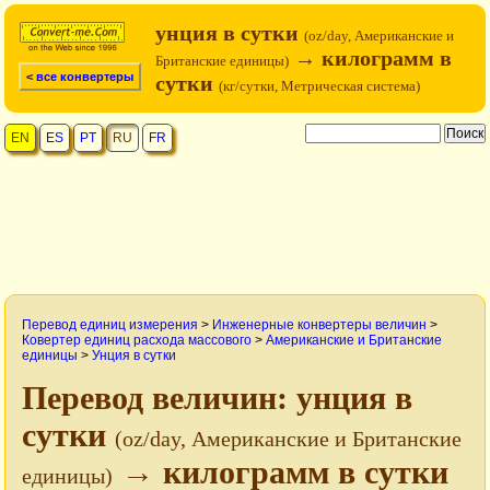
унция в сутки
(oz/day, Американские и
→ килограмм в
Британские единицы)
< все конвертеры
сутки
(кг/сутки, Метрическая система)
EN
ES
PT
RU
FR
Перевод единиц измерения
>
Инженерные конвертеры величин
>
Ковертер единиц расхода массового
>
Американские и Британские
единицы
>
Унция в сутки
Перевод величин: унция в
сутки
(oz/day, Американские и Британские
→ килограмм в сутки
единицы)