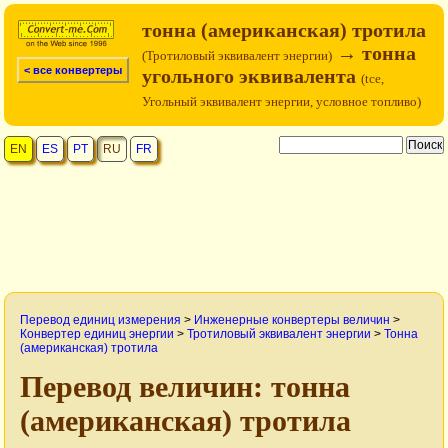
тонна (американская) тротила
→ тонна
(Тротиловый эквивалент энергии)
< все конвертеры
угольного эквивалента
(tce,
Угольный эквивалент энергии, условное топливо)
EN
ES
PT
RU
FR
Перевод единиц измерения
>
Инженерные конвертеры величин
>
Конвертер единиц энергии
>
Тротиловый эквивалент энергии
>
Тонна
(американская) тротила
Перевод величин: тонна
(американская) тротила