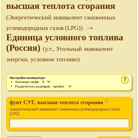
высшая теплота сгорания
(Энергетический эквивалент сжиженных
→
углеводородных газов (LPG))
Единица условного топлива
(Россия)
(у.т., Угольный эквивалент
энергии, условное топливо)
Настройки конвертера:
?
Значащих цифр:
Разделитель разрядов:
фунт СУГ, высшая теплота сгорания
!
Энергетический эквивалент сжиженных углеводородных газов
(LPG)