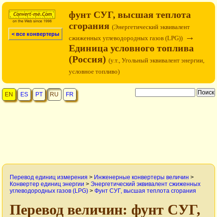
фунт СУГ, высшая теплота
сгорания
(Энергетический эквивалент
< все конвертеры
→
сжиженных углеводородных газов (LPG))
Единица условного топлива
(Россия)
(у.т., Угольный эквивалент энергии,
условное топливо)
EN
ES
PT
RU
FR
Перевод единиц измерения
>
Инженерные конвертеры величин
>
Конвертер единиц энергии
>
Энергетический эквивалент сжиженных
углеводородных газов (LPG)
>
Фунт СУГ, высшая теплота сгорания
Перевод величин: фунт СУГ,