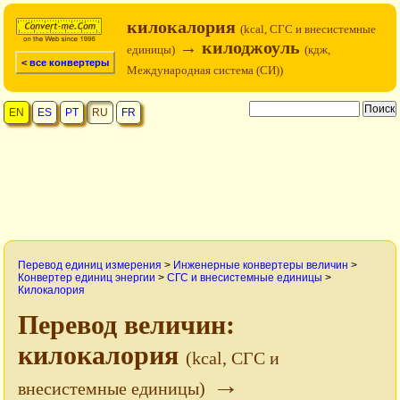
килокалория
(kcal, СГС и внесистемные
→ килоджоуль
единицы)
(кдж,
< все конвертеры
Международная система (СИ))
EN
ES
PT
RU
FR
Перевод единиц измерения
>
Инженерные конвертеры величин
>
Конвертер единиц энергии
>
СГС и внесистемные единицы
>
Килокалория
Перевод величин:
килокалория
(kcal, СГС и
→
внесистемные единицы)