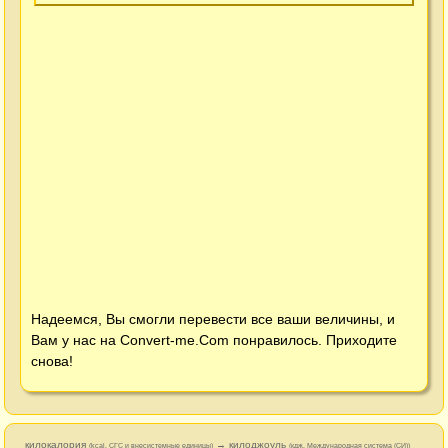
Надеемся, Вы смогли перевести все ваши величины, и
Вам у нас на
Convert-me.Com
понравилось. Приходите
снова!
килокалория
→ килоджоуль
(kcal, СГС и внесистемные единицы)
(кдж, Международная система (СИ))