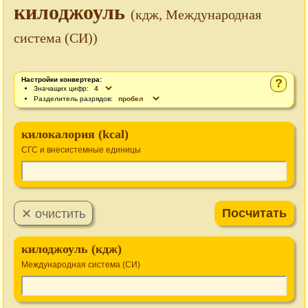
килоджоуль
(кдж, Международная
система (СИ))
Настройки конвертера:
?
Значащих цифр:
Разделитель разрядов:
килокалория (kcal)
СГС и внесистемные единицы
килоджоуль (кдж)
Международная система (СИ)