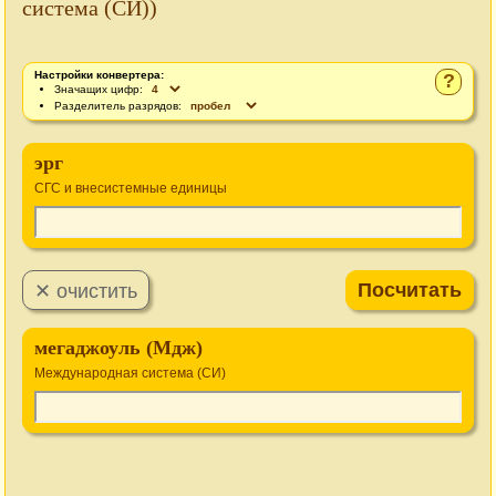
система (СИ))
Настройки конвертера:
?
Значащих цифр:
Разделитель разрядов:
эрг
СГС и внесистемные единицы
мегаджоуль (Мдж)
Международная система (СИ)