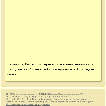
Надеемся, Вы смогли перевести все ваши величины, и
Вам у нас на
Convert-me.Com
понравилось. Приходите
снова!
эрг
→ мегаджоуль
(СГС и внесистемные единицы)
(Мдж, Международная система (СИ))
Это - мобильная (для смартфонов) версия нашего сайта.
Copyright © 1996-2024
Сергей Герштейн
,
Анна Герштейн
. Копирование
материалов этого сайта (кроме результатов перевода величин) запрещено.
Использование персональных данных