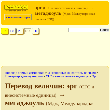
эрг
→
(СГС и внесистемные единицы)
мегаджоуль
(Мдж, Международная
< все конвертеры
система (СИ))
EN
ES
PT
RU
FR
Перевод единиц измерения
>
Инженерные конвертеры величин
>
Конвертер единиц энергии
>
СГС и внесистемные единицы
>
Эрг
Перевод величин: эрг
(СГС и
→
внесистемные единицы)
мегаджоуль
(Мдж, Международная