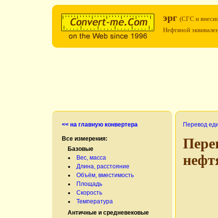
эрг
(СГС и внеси
Нефтяной эквивален
<< на главную конвертера
Перевод ед
Все измерения:
Пере
Базовые
нефт
Вес, масса
Длина, расстояние
Объём, вместимость
Площадь
Скорость
Температура
Античные и средневековые