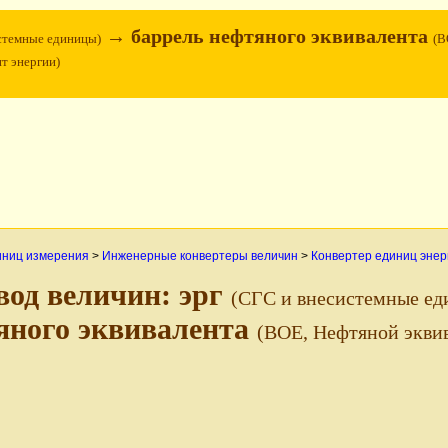
→ баррель нефтяного эквивалента
стемные единицы)
(B
т энергии)
иниц измерения
>
Инженерные конвертеры величин
>
Конвертер единиц энер
вод величин: эрг
(СГС и внесистемные ед
яного эквивалента
(BOE, Нефтяной эквив