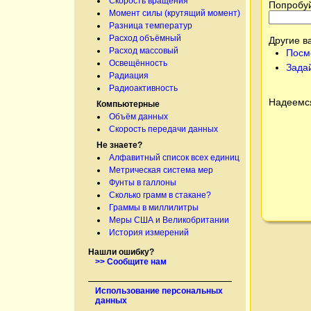
Скорость вращения
Попробуй
Момент силы (крутящий момент)
Разница температур
Расход объёмный
Другие в
Расход массовый
Посм
Освещённость
Зада
Радиация
Радиоактивность
Надеемся
Компьютерные
Объём данных
Скорость передачи данных
Не знаете?
Алфавитный список всех единиц
Метрическая система мер
Фунты в галлоны
Сколько грамм в стакане?
Граммы в миллилитры
Меры США и Великобритании
История измерений
Нашли ошибку?
>> Сообщите нам
Использование персональных
данных