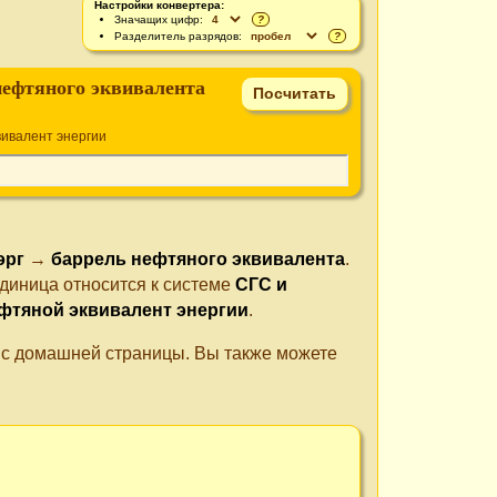
Настройки конвертера:
Значащих цифр:
?
Разделитель разрядов:
?
нефтяного эквивалента
ивалент энергии
эрг
→
баррель нефтяного эквивалента
.
диница относится к системе
СГС и
фтяной эквивалент энергии
.
е с домашней страницы. Вы также можете