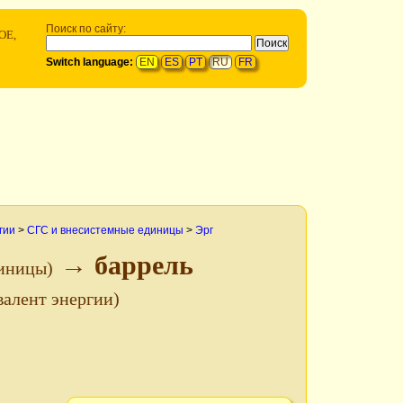
Поиск по сайту:
OE,
Switch language:
EN
ES
PT
RU
FR
гии
>
СГС и внесистемные единицы
>
Эрг
→ баррель
иницы)
алент энергии)