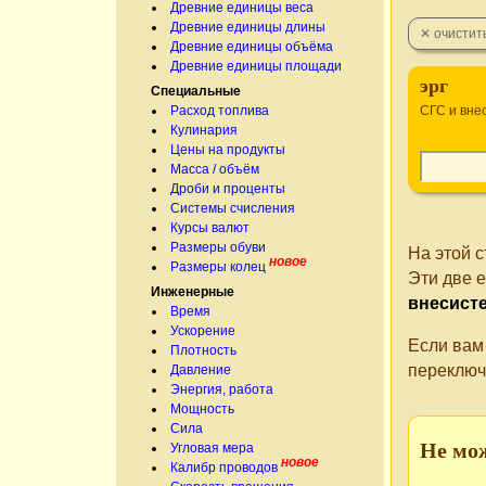
Древние единицы веса
Древние единицы длины
Древние единицы объёма
Древние единицы площади
эрг
Специальные
Расход топлива
СГС и вне
Кулинария
Цены на продукты
Масса / объём
Дроби и проценты
Системы счисления
Курсы валют
Размеры обуви
На этой 
новое
Размеры колец
Эти две 
Инженерные
внесист
Время
Ускорение
Если вам
Плотность
переключ
Давление
Энергия, работа
Мощность
Сила
Не мо
Угловая мера
новое
Калибр проводов