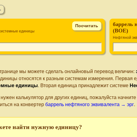
баррель 
(BOE)
системные единицы
Нефтяной экв
странице мы можете сделать онлайновый перевод величин:
единицы относятся к разным системам измерения. Первая е
емные единицы
. Вторая единица принадлежит системе
Не
 нужен калькулятор для других единиц, пожалуйста начнит
иться на конвертер
баррель нефтяного эквивалента → эрг
.
жете найти нужную единицу?