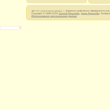
эрг
→ баррель нефтяного эквивалента
(СГС и внесистемные единицы)
(BOE
Copyright © 1996-2024
Сергей Герштейн
,
Анна Герштейн
. Копиро
Использование персональных данных