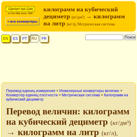
килограмм на кубический
дециметр
→ килограмм
(кг/дм³)
< все конвертеры
на литр
(кг/л), Метрическая система
EN
ES
PT
RU
FR
Перевод единиц измерения
>
Инженерные конвертеры величин
>
Конвертер единиц плотности
>
Метрическая система
>
Килограмм на
кубический дециметр
Перевод величин: килограмм
на кубический дециметр
(кг/дм³)
→ килограмм на литр
(кг/л),