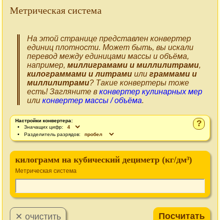
Метрическая система
На этой странице представлен конвертер
единиц плотности. Может быть, вы искали
перевод между единицами массы и объёма,
например,
миллиграмами и миллилитрами
,
килограммами и литрами
или
граммами и
миллилитрами
? Такие конвертеры тоже
есть! Загляните в
конвертер кулинарных мер
или
конвертер массы / объёма
.
Настройки конвертера:
?
Значащих цифр:
Разделитель разрядов:
килограмм на кубический дециметр (кг/дм³)
Метрическая система