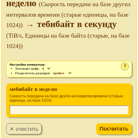
неделю
(Скорость передачи на базе других
интервалов времени (старые единицы, на базе
→ тебибайт в секунду
1024))
(TiB/s, Единицы на базе байта (старые, на базе
1024))
Настройки конвертера:
?
Значащих цифр:
Разделитель разрядов:
мебибайт в неделю
Скорость передачи на базе других интервалов времени (старые
единицы, на базе 1024)