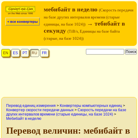
мебибайт в неделю
(Скорость передачи
на базе других интервалов времени (старые
< все конвертеры
→ тебибайт в
единицы, на базе 1024))
секунду
(TiB/s, Единицы на базе байта
(старые, на базе 1024))
EN
ES
PT
RU
FR
Перевод единиц измерения
>
Конвертеры компьютерных единиц
>
Конвертер скорости передачи данных
>
Скорость передачи на базе
других интервалов времени (старые единицы, на базе 1024)
>
Мебибайт в неделю
Перевод величин: мебибайт в