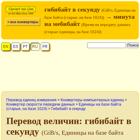
гибибайт в секунду
(GiB/s, Единицы на
→ минута
базе байта (старые, на базе 1024))
< все конвертеры
на мебибайт
(Время на передачу данных
(старые единицы, на базе 1024))
EN
ES
PT
RU
FR
Перевод единиц измерения
>
Конвертеры компьютерных единиц
>
Конвертер скорости передачи данных
>
Единицы на базе байта
(старые, на базе 1024)
>
Гибибайт в секунду
Перевод величин: гибибайт в
секунду
(GiB/s, Единицы на базе байта