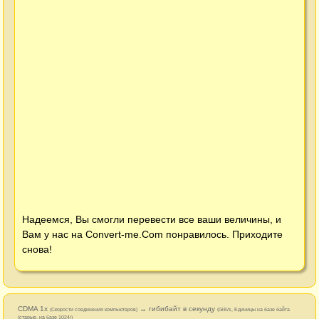
Надеемся, Вы смогли перевести все ваши величины, и
Вам у нас на
Convert-me.Com
понравилось. Приходите
снова!
CDMA 1x
→ гибибайт в секунду
(Cкорости соединения компьютеров)
(GiB/s, Единицы на базе байта
(старые, на базе 1024))