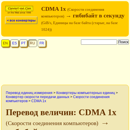
CDMA 1x
(Cкорости соединения
→ гибибайт в секунду
компьютеров)
< все конвертеры
(GiB/s, Единицы на базе байта (старые, на базе
1024))
EN
ES
PT
RU
FR
Перевод единиц измерения
>
Конвертеры компьютерных единиц
>
Конвертер скорости передачи данных
>
Cкорости соединения
компьютеров
>
CDMA 1x
Перевод величин: CDMA 1x
→
(Cкорости соединения компьютеров)