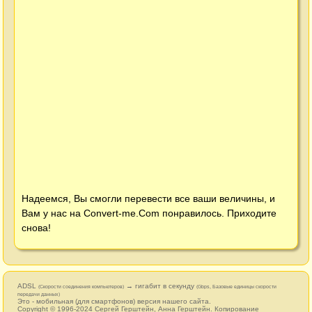
Надеемся, Вы смогли перевести все ваши величины, и
Вам у нас на
Convert-me.Com
понравилось. Приходите
снова!
ADSL
→ гигабит в секунду
(Cкорости соединения компьютеров)
(Gbps, Базовые единицы скорости
передачи данных)
Это - мобильная (для смартфонов) версия нашего сайта.
Copyright © 1996-2024
Сергей Герштейн
,
Анна Герштейн
. Копирование