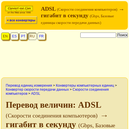
ADSL
→
(Cкорости соединения компьютеров)
гигабит в секунду
(Gbps, Базовые
< все конвертеры
единицы скорости передачи данных)
EN
ES
PT
RU
FR
Перевод единиц измерения
>
Конвертеры компьютерных единиц
>
Конвертер скорости передачи данных
>
Cкорости соединения
компьютеров
>
ADSL
Перевод величин: ADSL
→
(Cкорости соединения компьютеров)
гигабит в секунду
(Gbps, Базовые