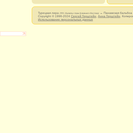
Турецкая лира
→ Панамская бальбоа
(TRY, Валюты стран Ближнего Востока)
Copyright © 1996-2024
Сергей Герштейн
,
Анна Герштейн
. Копиро
Использование персональных данных