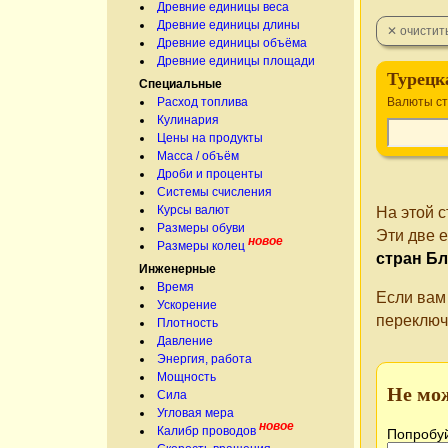
Древние единицы веса
Древние единицы длины
Древние единицы объёма
Древние единицы площади
Турецк
Специальные
Расход топлива
Валюты ст
Кулинария
Цены на продукты
Масса / объём
Дроби и проценты
Системы счисления
Курсы валют
На этой 
Размеры обуви
Эти две 
новое
Размеры колец
стран Б
Инженерные
Время
Если вам
Ускорение
переключ
Плотность
Давление
Энергия, работа
Мощность
Не мо
Сила
Угловая мера
новое
Калибр проводов
Попробуй