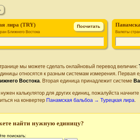
ая лира (TRY)
Панамска
ран Ближнего Востока
Валюты стра
странице мы можете сделать онлайновый перевод величин:
единицы относятся к разным системам измерения. Первая е
лижнего Востока
. Вторая единица принадлежит системе
Ва
 нужен калькулятор для других единиц, пожалуйста начнит
иться на конвертер
Панамская бальбоа → Турецкая лира
.
жете найти нужную единицу?
те поискать: