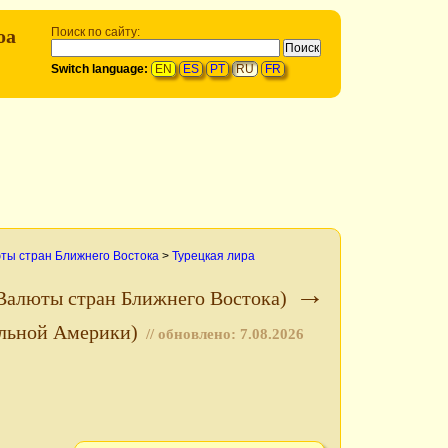
оа
Поиск по сайту:
Switch language:
EN
ES
PT
RU
FR
ты стран Ближнего Востока
>
Турецкая лира
→
Валюты стран Ближнего Востока)
альной Америки)
// обновлено:
7.08.2026