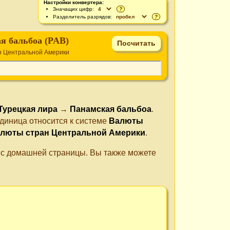
Настройки конвертера:
Значащих цифр:
?
Разделитель разрядов:
?
я бальбоа (PAB)
н Центральной Америки
Турецкая лира
→
Панамская бальбоа
.
диница относится к системе
Валюты
люты стран Центральной Америки
.
е с домашней страницы. Вы также можете