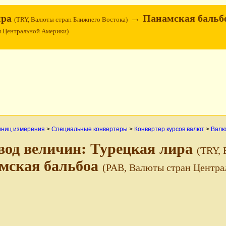
ира
→ Панамская бальб
(TRY, Валюты стран Ближнего Востока)
н Центральной Америки)
иниц измерения
>
Специальные конвертеры
>
Конвертер курсов валют
>
Валю
вод величин: Турецкая лира
(TRY, 
мская бальбоа
(PAB, Валюты стран Центр