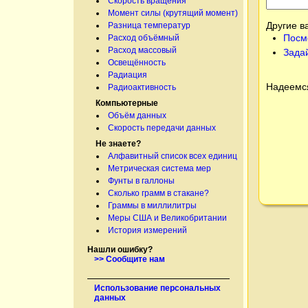
Скорость вращения
Момент силы (крутящий момент)
Другие в
Разница температур
Посм
Расход объёмный
Расход массовый
Зада
Освещённость
Радиация
Надеемся
Радиоактивность
Компьютерные
Объём данных
Скорость передачи данных
Не знаете?
Алфавитный список всех единиц
Метрическая система мер
Фунты в галлоны
Сколько грамм в стакане?
Граммы в миллилитры
Меры США и Великобритании
История измерений
Нашли ошибку?
>> Сообщите нам
Использование персональных
данных