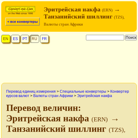
Эритрейская накфа
→
(ERN)
Танзанийский шиллинг
(TZS),
< все конвертеры
Валюты стран Африки
EN
ES
PT
RU
FR
Перевод единиц измерения
>
Специальные конвертеры
>
Конвертер
курсов валют
>
Валюты стран Африки
>
Эритрейская накфа
Перевод величин:
Эритрейская накфа
→
(ERN)
Танзанийский шиллинг
(TZS),