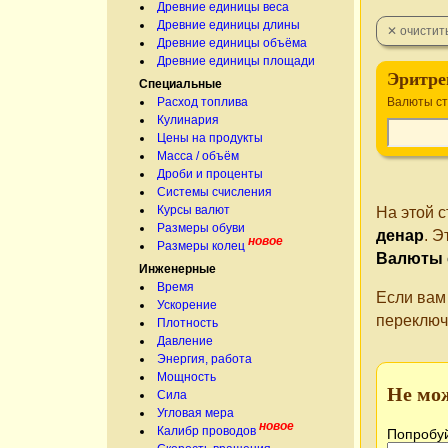
Древние единицы веса
Древние единицы длины
Древние единицы объёма
Древние единицы площади
Эритре
Специальные
Расход топлива
Валюты с
Кулинария
Цены на продукты
Масса / объём
Дроби и проценты
Системы счисления
Курсы валют
На этой 
Размеры обуви
денар
. 
новое
Размеры колец
Валюты 
Инженерные
Время
Если вам
Ускорение
переключ
Плотность
Давление
Энергия, работа
Мощность
Не мо
Сила
Угловая мера
новое
Калибр проводов
Попробуй