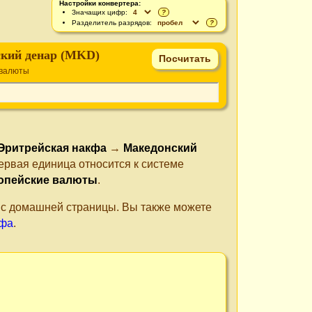
Настройки конвертера:
Значащих цифр:
?
Разделитель разрядов:
?
кий денар (MKD)
 валюты
Эритрейская накфа
→
Македонский
ервая единица относится к системе
опейские валюты
.
е с домашней страницы. Вы также можете
кфа
.