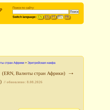
р
Поиск по сайту:
Switch language:
EN
ES
PT
RU
FR
ты стран Африки
>
Эритрейская накфа
а
→
(ERN, Валюты стран Африки)
)
// обновлено:
8.08.2026