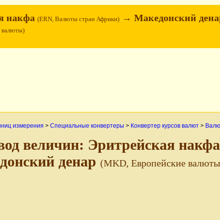
я накфа
→ Македонский дена
(ERN, Валюты стран Африки)
 валюты)
иниц измерения
>
Специальные конвертеры
>
Конвертер курсов валют
>
Валю
вод величин: Эритрейская накф
донский денар
(MKD, Европейские валюты