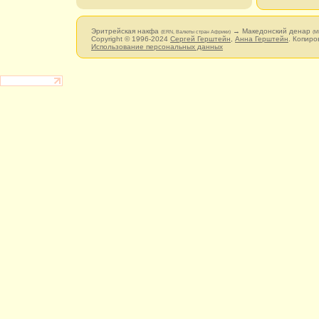
Эритрейская накфа
→ Македонский денар
(ERN, Валюты стран Африки)
(M
Copyright © 1996-2024
Сергей Герштейн
,
Анна Герштейн
. Копиро
Использование персональных данных