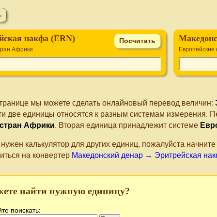
йская накфа (ERN)
Македонс
тран Африки
Европейские
странице мы можете сделать онлайновый перевод величин:
Эти две единицы относятся к разным системам измерения. П
стран Африки
. Вторая единица принадлежит системе
Евр
 нужен калькулятор для других единиц, пожалуйста начнит
иться на конвертер
Македонский денар → Эритрейская на
жете найти нужную единицу?
те поискать: