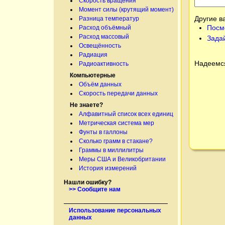
Скорость вращения
Момент силы (крутящий момент)
Другие в
Разница температур
Посм
Расход объёмный
Расход массовый
Зада
Освещённость
Радиация
Надеемся
Радиоактивность
Компьютерные
Объём данных
Скорость передачи данных
Не знаете?
Алфавитный список всех единиц
Метрическая система мер
Фунты в галлоны
Сколько грамм в стакане?
Граммы в миллилитры
Меры США и Великобритании
История измерений
Нашли ошибку?
>> Сообщите нам
Использование персональных
данных