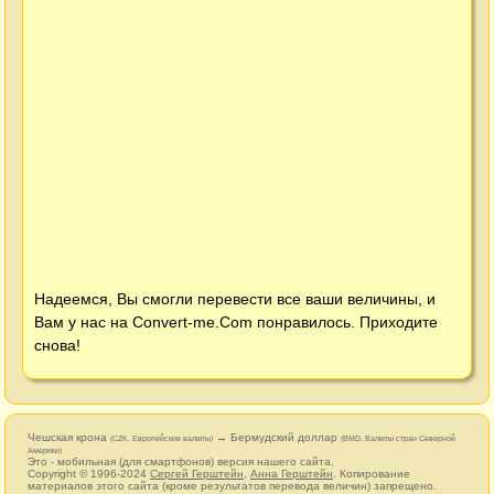
Надеемся, Вы смогли перевести все ваши величины, и
Вам у нас на
Convert-me.Com
понравилось. Приходите
снова!
Чешская крона
→ Бермудский доллар
(CZK, Европейские валюты)
(BMD, Валюты стран Северной
Америки)
Это - мобильная (для смартфонов) версия нашего сайта.
Copyright © 1996-2024
Сергей Герштейн
,
Анна Герштейн
. Копирование
материалов этого сайта (кроме результатов перевода величин) запрещено.