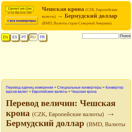
Чешская крона
(CZK, Европейские
→ Бермудский доллар
валюты)
< все конвертеры
(BMD, Валюты стран Северной Америки)
EN
ES
PT
RU
FR
Перевод единиц измерения
>
Специальные конвертеры
>
Конвертер
курсов валют
>
Европейские валюты
>
Чешская крона
Перевод величин: Чешская
крона
→
(CZK, Европейские валюты)
Бермудский доллар
(BMD, Валюты