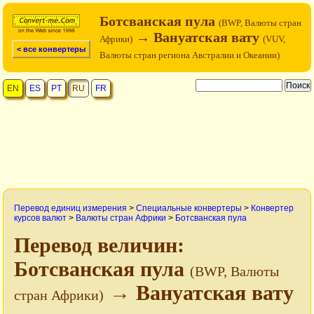
Ботсванская пула
(BWP, Валюты стран
→ Вануатская вату
Африки)
(VUV,
< все конвертеры
Валюты стран региона Австралии и Океании)
EN
ES
PT
RU
FR
Перевод единиц измерения
>
Специальные конвертеры
>
Конвертер
курсов валют
>
Валюты стран Африки
>
Ботсванская пула
Перевод величин:
Ботсванская пула
(BWP, Валюты
→ Вануатская вату
стран Африки)