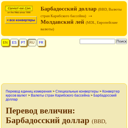
Барбадосский доллар
(BBD, Валюты
→
стран Карибского бассейна)
< все конвертеры
Молдавский лей
(MDL, Европейские
валюты)
EN
ES
PT
RU
FR
Перевод единиц измерения
>
Специальные конвертеры
>
Конвертер
курсов валют
>
Валюты стран Карибского бассейна
>
Барбадосский
доллар
Перевод величин:
Барбадосский доллар
(BBD,