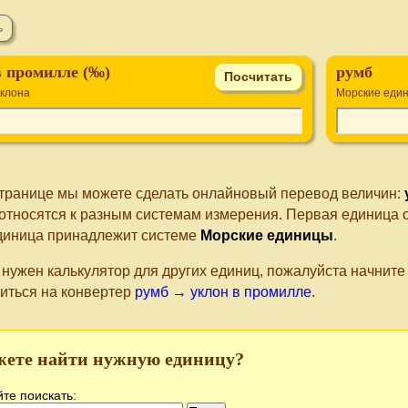
в промилле (‰)
румб
клона
Морские еди
странице мы можете сделать онлайновый перевод величин:
относятся к разным системам измерения. Первая единица 
диница принадлежит системе
Морские единицы
.
 нужен калькулятор для других единиц, пожалуйста начнит
иться на конвертер
румб → уклон в промилле
.
жете найти нужную единицу?
те поискать: