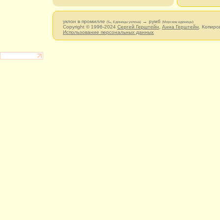
уклон в промилле
→ румб
(‰, Единицы уклона)
(Морские единицы)
Copyright © 1996-2024
Сергей Герштейн
,
Анна Герштейн
. Копиро
Использование персональных данных