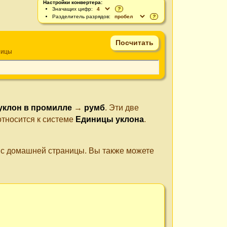
Настройки конвертера:
Значащих цифр:
?
Разделитель разрядов:
?
ницы
уклон в промилле
→
румб
. Эти две
относится к системе
Единицы уклона
.
е с домашней страницы. Вы также можете