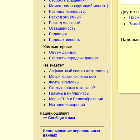
Скорость вращения
Момент силы (крутящий момент)
Другие в
Разница температур
Посм
Расход объёмный
Расход массовый
Зада
Освещённость
Радиация
Надеемся
Радиоактивность
Компьютерные
Объём данных
Скорость передачи данных
Не знаете?
Алфавитный список всех единиц
Метрическая система мер
Фунты в галлоны
Сколько грамм в стакане?
Граммы в миллилитры
Меры США и Великобритании
История измерений
Нашли ошибку?
>> Сообщите нам
Использование персональных
данных