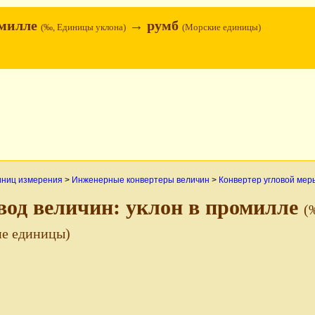
омилле
→ румб
(‰, Единицы уклона)
(Морские единицы)
иниц измерения
>
Инженерные конвертеры величин
>
Конвертер угловой мер
вод величин: уклон в промилле
(
е единицы)