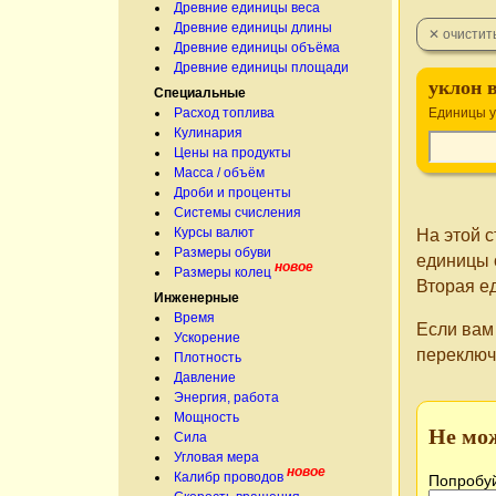
Древние единицы веса
Древние единицы длины
Древние единицы объёма
Древние единицы площади
уклон 
Специальные
Расход топлива
Единицы у
Кулинария
Цены на продукты
Масса / объём
Дроби и проценты
Системы счисления
Курсы валют
На этой 
Размеры обуви
единицы 
новое
Размеры колец
Вторая е
Инженерные
Время
Если вам
Ускорение
переключ
Плотность
Давление
Энергия, работа
Мощность
Не мо
Сила
Угловая мера
новое
Калибр проводов
Попробуй