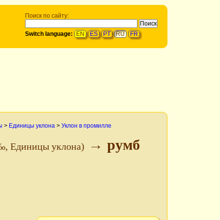
Поиск по сайту:
Switch language:
EN
ES
PT
RU
FR
ы
>
Единицы уклона
>
Уклон в промилле
→ румб
‰, Единицы уклона)