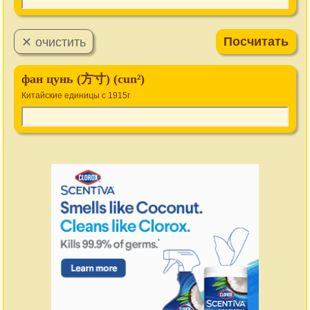
фан цунь (方寸) (cun²)
Китайские единицы с 1915г