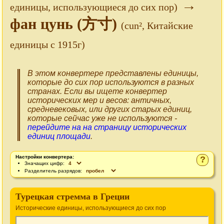
→
единицы, использующиеся до сих пор)
фан цунь (方寸)
(cun², Китайские
единицы с 1915г)
В этом конвертере представлены единицы,
которые до сих пор используются в разных
странах. Если вы ищете конвертер
исторических мер и весов: античных,
средневековых, или других старых единиц,
которые сейчас уже не используются -
перейдите на на страницу исторических
единиц площади
.
Настройки конвертера:
?
Значащих цифр:
Разделитель разрядов:
Турецкая стремма в Греции
Исторические единицы, использующиеся до сих пор