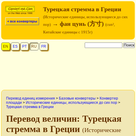
Турецкая стремма в Греции
(Исторические единицы, использующиеся до сих
< все конвертеры
→ фан цунь (方寸)
пор)
(cun²,
Китайские единицы с 1915г)
EN
ES
PT
RU
FR
Перевод единиц измерения
>
Базовые конвертеры
>
Конвертер
площади
>
Исторические единицы, использующиеся до сих пор
>
Турецкая стремма в Греции
Перевод величин: Турецкая
стремма в Греции
(Исторические