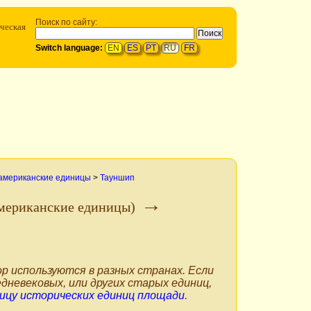
Поиск по сайту:
ическая
Switch language:
EN
ES
PT
RU
FR
 американские единицы
>
Тауншип
→
американские единицы)
р используются в разных странах. Если
дневековых, или других старых единиц,
ицу исторических единиц площади
.