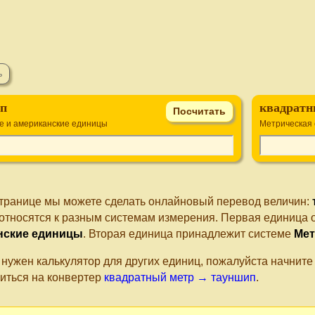
п
квадратн
е и американские единицы
Метрическая 
странице мы можете сделать онлайновый перевод величин:
относятся к разным системам измерения. Первая единица 
нские единицы
. Вторая единица принадлежит системе
Мет
 нужен калькулятор для других единиц, пожалуйста начнит
иться на конвертер
квадратный метр → тауншип
.