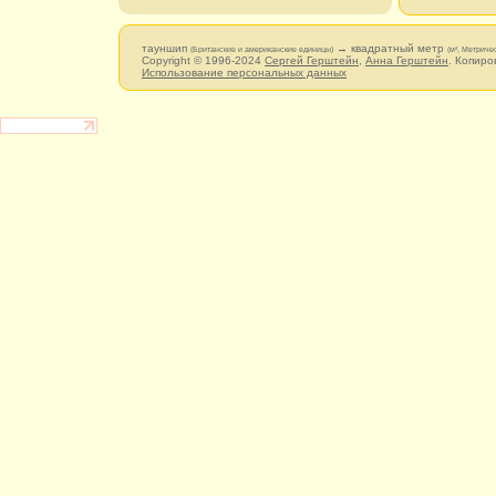
тауншип
→ квадратный метр
(Британские и американские единицы)
(м², Метриче
Copyright © 1996-2024
Сергей Герштейн
,
Анна Герштейн
. Копиро
Использование персональных данных