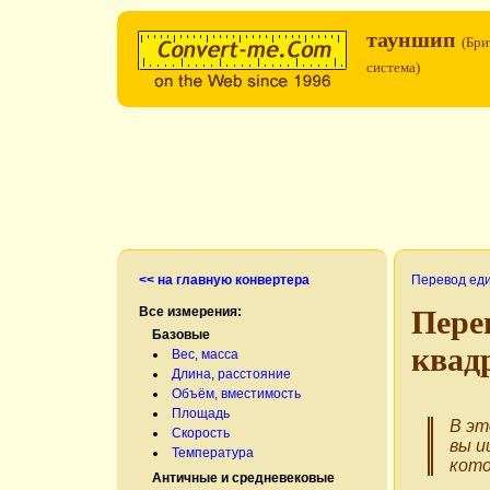
тауншип
(Бри
система)
<< на главную конвертера
Перевод ед
Все измерения:
Пере
Базовые
квад
Вес, масса
Длина, расстояние
Объём, вместимость
Площадь
В эт
Скорость
вы и
Температура
кото
Античные и средневековые