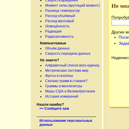
Скорость вращения
Не мо
Момент силы (крутящий момент)
Разница температур
Расход объёмный
Попробуй
Расход массовый
Освещённость
Радиация
Другие в
Радиоактивность
Посм
Зада
Компьютерные
Объём данных
Скорость передачи данных
Надеемся
Не знаете?
Алфавитный список всех единиц
Метрическая система мер
Фунты в галлоны
Сколько грамм в стакане?
Граммы в миллилитры
Меры США и Великобритании
История измерений
Нашли ошибку?
>> Сообщите нам
Использование персональных
данных