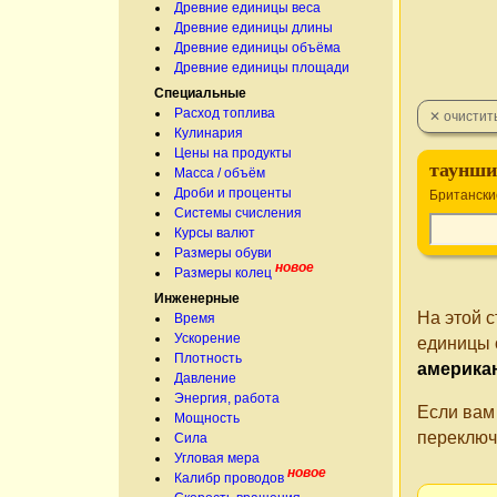
Древние единицы веса
Древние единицы длины
Древние единицы объёма
Древние единицы площади
Специальные
Расход топлива
Кулинария
Цены на продукты
таунши
Масса / объём
Дроби и проценты
Британски
Системы счисления
Курсы валют
Размеры обуви
новое
Размеры колец
Инженерные
На этой 
Время
Ускорение
единицы 
Плотность
америка
Давление
Энергия, работа
Если вам
Мощность
переключ
Сила
Угловая мера
новое
Калибр проводов