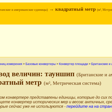
→ квадратный метр
танские и американские единицы)
(м², Метр
иниц измерения
>
Базовые конвертеры
>
Конвертер площади
>
Британские и
вод величин: тауншип
(Британские и 
ратный метр
(м², Метрическая система)
ом конвертере представлены единицы, которые до сих по
щете конвертер исторических мер и весов: античных, сре
рые сейчас уже не используются -
перейдите на на стран