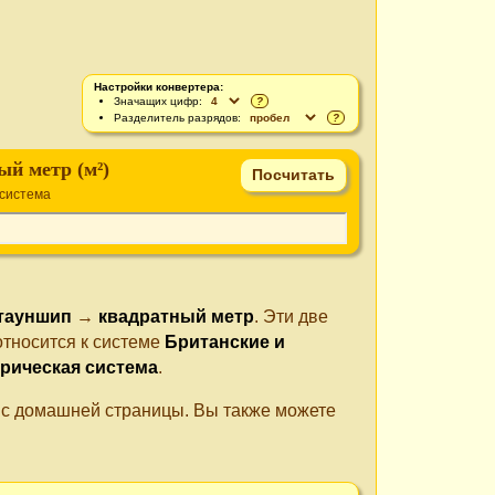
Настройки конвертера:
Значащих цифр:
?
Разделитель разрядов:
?
ый метр (м²)
система
тауншип
→
квадратный метр
. Эти две
относится к системе
Британские и
рическая система
.
е с домашней страницы. Вы также можете