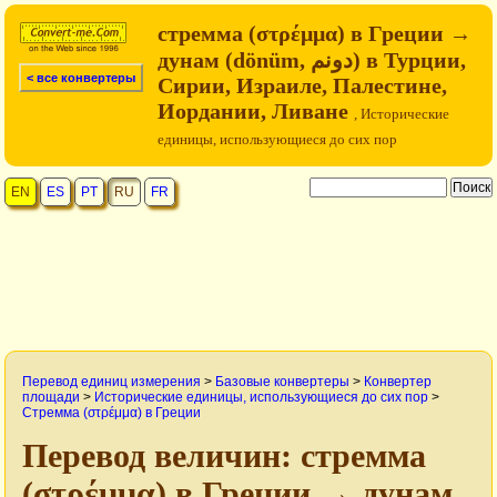
стремма (στρέμμα) в Греции →
дунам (dönüm, دونم) в Турции,
< все конвертеры
Сирии, Израиле, Палестине,
Иордании, Ливане
, Исторические
единицы, использующиеся до сих пор
EN
ES
PT
RU
FR
Перевод единиц измерения
>
Базовые конвертеры
>
Конвертер
площади
>
Исторические единицы, использующиеся до сих пор
>
Стремма (στρέμμα) в Греции
Перевод величин: стремма
(στρέμμα) в Греции → дунам