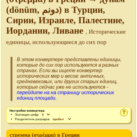
(dönüm, دونم) в Турции,
Сирии, Израиле, Палестине,
Иордании, Ливане
, Исторические
единицы, использующиеся до сих пор
В этом конвертере представлены единицы,
которые до сих пор используются в разных
странах. Если вы ищете конвертер
исторических мер и весов: античных,
средневековых, или других старых единиц,
которые сейчас уже не используются -
перейдите на на страницу исторических
единиц площади
.
Настройки конвертера:
?
Значащих цифр:
Разделитель разрядов:
стремма (στρέμμα) в Греции