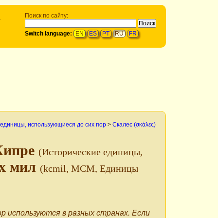
→
Поиск по сайту:
Switch language:
EN
ES
PT
RU
FR
 единицы, использующиеся до сих пор
>
Скалес (σκάλες)
 Кипре
(Исторические единицы,
х мил
(kcmil, MCM, Единицы
р используются в разных странах. Если