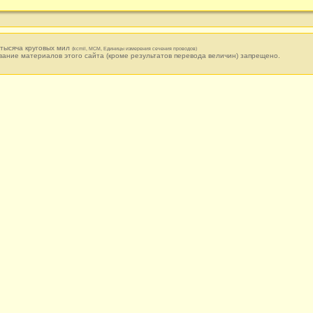
тысяча круговых мил
(kcmil, MCM, Единицы измерения сечения проводов)
вание материалов этого сайта (кроме результатов перевода величин) запрещено.