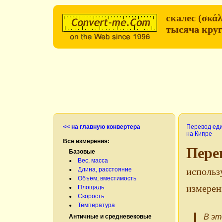
скалес (σκά
тысяча кру
<< на главную конвертера
Перевод ед
на Кипре
Все измерения:
Пере
Базовые
Вес, масса
Длина, расстояние
использ
Объём, вместимость
измерен
Площадь
Скорость
Температура
В эт
Античные и средневековые