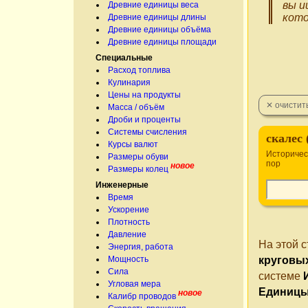
вы и
Древние единицы веса
кото
Древние единицы длины
Древние единицы объёма
Древние единицы площади
Специальные
Расход топлива
Кулинария
Цены на продукты
Масса / объём
Дроби и проценты
Системы счисления
скалес 
Курсы валют
Историчес
Размеры обуви
пор
новое
Размеры колец
Инженерные
Время
Ускорение
Плотность
Давление
На этой 
Энергия, работа
Мощность
круговы
Сила
системе
Угловая мера
Единицы
новое
Калибр проводов