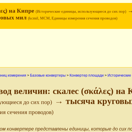
λες) на Кипре
(Исторические единицы, использующиеся до сих пор)
говых мил
(kcmil, MCM, Единицы измерения сечения проводов)
иниц измерения
>
Базовые конвертеры
>
Конвертер площади
>
Исторические
вод величин: скалес (σκάλες) на
→ тысяча круговы
ующиеся до сих пор)
ия сечения проводов)
ом конвертере представлены единицы, которые до сих по