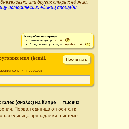
дневековых, или других старых единиц,
ицу исторических единиц площади
.
Настройки конвертера:
Значащих цифр:
?
Разделитель разрядов:
?
руговых мил (kcmil,
ерения сечения проводов
скалес (σκάλες) на Кипре
→
тысяча
рения. Первая единица относится к
торая единица принадлежит системе