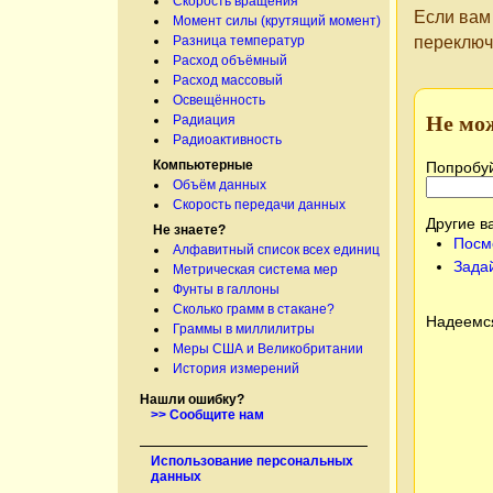
Скорость вращения
Если вам
Момент силы (крутящий момент)
переключ
Разница температур
Расход объёмный
Расход массовый
Освещённость
Не мо
Радиация
Радиоактивность
Компьютерные
Попробуй
Объём данных
Скорость передачи данных
Другие в
Не знаете?
Посм
Алфавитный список всех единиц
Зада
Метрическая система мер
Фунты в галлоны
Сколько грамм в стакане?
Надеемся
Граммы в миллилитры
Меры США и Великобритании
История измерений
Нашли ошибку?
>> Сообщите нам
Использование персональных
данных