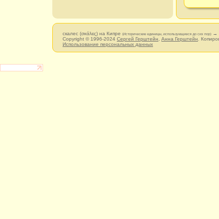
скалес (σκάλες) на Кипре
→ 
(Исторические единицы, использующиеся до сих пор)
Copyright © 1996-2024
Сергей Герштейн
,
Анна Герштейн
. Копиро
Использование персональных данных