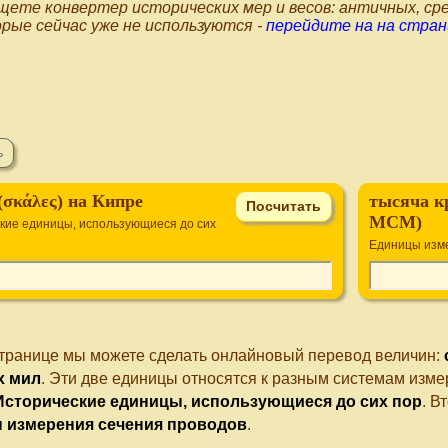
щете конвертер исторических мер и весов: античных, сре
рые сейчас уже не используются -
перейдите на на стран
(σκάλες) на Кипре
тысяча к
MCM)
кие единицы, использующиеся до сих
Единицы изм
странице мы можете сделать онлайновый перевод величин:
х мил
. Эти две единицы относятся к разным системам изме
Исторические единицы, использующиеся до сих пор
. В
 измерения сечения проводов
.