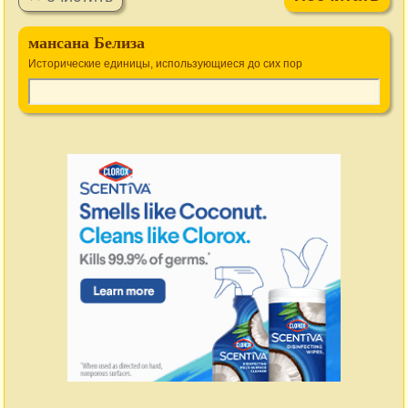
мансана Белиза
Исторические единицы, использующиеся до сих пор