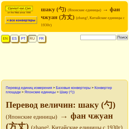
шаку (勺)
→ фан
(Японские единицы)
чжуан (方丈)
(zhang², Китайские единицы c
< все конвертеры
1930г)
EN
ES
PT
RU
FR
Перевод единиц измерения
>
Базовые конвертеры
>
Конвертер
площади
>
Японские единицы
>
Шаку (勺)
Перевод величин: шаку (勺)
→ фан чжуан
(Японские единицы)
(方丈)
(zhang², Китайские единицы c 1930г)