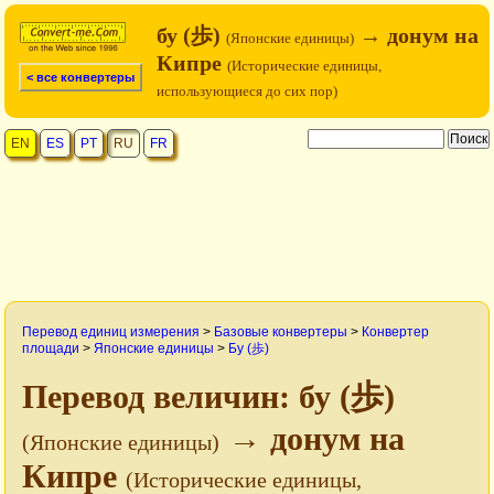
бу (歩)
→ донум на
(Японские единицы)
Кипре
(Исторические единицы,
< все конвертеры
использующиеся до сих пор)
EN
ES
PT
RU
FR
Перевод единиц измерения
>
Базовые конвертеры
>
Конвертер
площади
>
Японские единицы
>
Бу (歩)
Перевод величин: бу (歩)
→ донум на
(Японские единицы)
Кипре
(Исторические единицы,