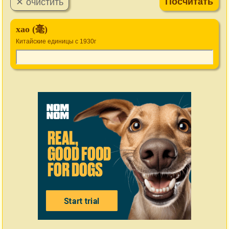
хао (毫)
Китайские единицы c 1930г