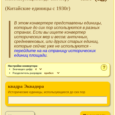
(Китайские единицы c 1930г)
В этом конвертере представлены единицы,
которые до сих пор используются в разных
странах. Если вы ищете конвертер
исторических мер и весов: античных,
средневековых, или других старых единиц,
которые сейчас уже не используются -
перейдите на на страницу исторических
единиц площади
.
Настройки конвертера:
?
Значащих цифр:
Разделитель разрядов:
квадра Эквадора
Исторические единицы, использующиеся до сих пор