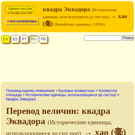
квадра Эквадора
(Исторические
→ хао
единицы, использующиеся до сих пор)
< все конвертеры
(毫)
(Китайские единицы c 1930г)
EN
ES
PT
RU
FR
Перевод единиц измерения
>
Базовые конвертеры
>
Конвертер
площади
>
Исторические единицы, использующиеся до сих пор
>
Квадра Эквадора
Перевод величин: квадра
Эквадора
(Исторические единицы,
→ хао (毫)
использующиеся до сих пор)