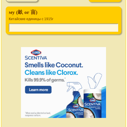
му (畝 or 亩)
Китайские единицы с 1915г