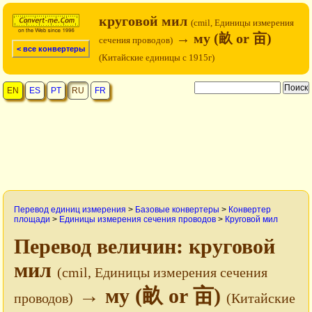
круговой мил
(cmil, Единицы измерения
→ му (畝 or 亩)
сечения проводов)
< все конвертеры
(Китайские единицы с 1915г)
EN
ES
PT
RU
FR
Перевод единиц измерения
>
Базовые конвертеры
>
Конвертер
площади
>
Единицы измерения сечения проводов
>
Круговой мил
Перевод величин: круговой
мил
(cmil, Единицы измерения сечения
→ му (畝 or 亩)
проводов)
(Китайские