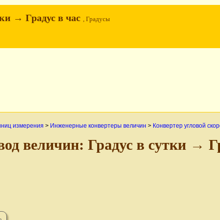
тки → Градус в час
, Градусы
иниц измерения
>
Инженерные конвертеры величин
>
Конвертер угловой ско
вод величин: Градус в сутки → Г