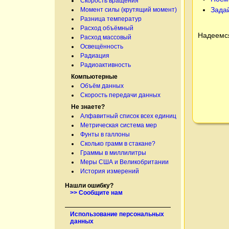
Скорость вращения
Зада
Момент силы (крутящий момент)
Разница температур
Расход объёмный
Надеемся
Расход массовый
Освещённость
Радиация
Радиоактивность
Компьютерные
Объём данных
Скорость передачи данных
Не знаете?
Алфавитный список всех единиц
Метрическая система мер
Фунты в галлоны
Сколько грамм в стакане?
Граммы в миллилитры
Меры США и Великобритании
История измерений
Нашли ошибку?
>> Сообщите нам
Использование персональных
данных