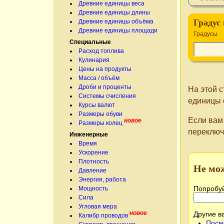
Древние единицы веса
Древние единицы длины
Градус 
Древние единицы объёма
Древние единицы площади
Градусы
Специальные
Расход топлива
Кулинария
Цены на продукты
Масса / объём
Дроби и проценты
На этой 
Системы счисления
единицы 
Курсы валют
Размеры обуви
Если вам
новое
Размеры колец
переключ
Инженерные
Время
Ускорение
Плотность
Не мо
Давление
Энергия, работа
Попробуй
Мощность
Сила
Угловая мера
новое
Другие в
Калибр проводов
Посм