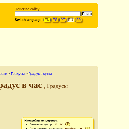
Поиск по сайту:
Switch language:
EN
ES
PT
RU
FR
рости
>
Градусы
>
Градус в сутки
радус в час
, Градусы
Настройки конвертера:
Значащих цифр:
?
Разделитель разрядов:
?