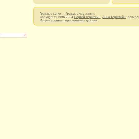
Градус в сутки → Градус в час
, Градусы
Copyright © 1996-2024
Сергей Герштейн
,
Анна Герштейн
. Копиро
Использование персональных данных