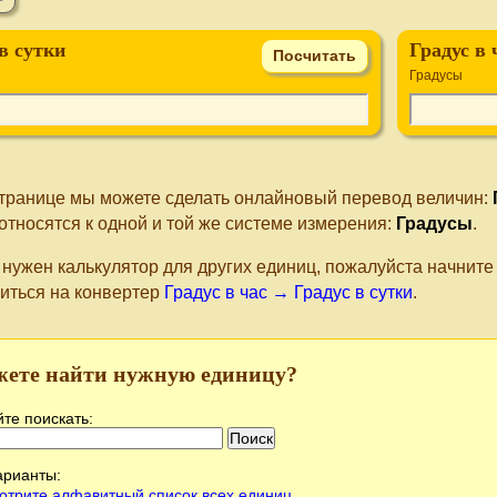
в сутки
Градус в 
Градусы
странице мы можете сделать онлайновый перевод величин:
относятся к одной и той же системе измерения:
Градусы
.
 нужен калькулятор для других единиц, пожалуйста начнит
иться на конвертер
Градус в час → Градус в сутки
.
жете найти нужную единицу?
те поискать:
арианты:
отрите алфавитный список всех единиц