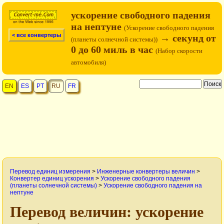
ускорение свободного падения
на нептуне
(Ускорение свободного падения
< все конвертеры
→ секунд от
(планеты солнечной системы))
0 до 60 миль в час
(Набор скорости
автомобиля)
EN
ES
PT
RU
FR
Перевод единиц измерения
>
Инженерные конвертеры величин
>
Конвертер единиц ускорения
>
Ускорение свободного падения
(планеты солнечной системы)
>
Ускорение свободного падения на
нептуне
Перевод величин: ускорение