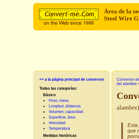
Área de la s
Steel Wire 
<< a la página principal de conversor
Conversor d
del alambre
Todas las categorías:
Conve
Básico
Peso, masa
Longitud, distancia
alambre
Volumen, capacidad
Superficie, área
Velocidad
Esta 
Temperatura
que n
Medidas históricas
porce