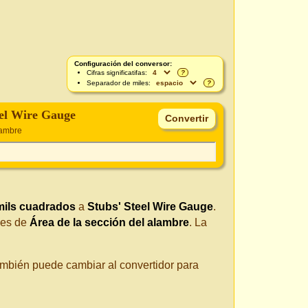
Configuración del conversor:
Cifras significatifas:
?
Separador de miles:
?
eel Wire Gauge
lambre
mils cuadrados
a
Stubs' Steel Wire Gauge
.
 es de
Área de la sección del alambre
. La
También puede cambiar al convertidor para