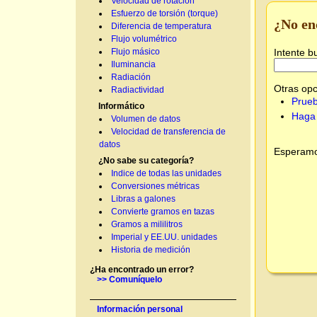
Velocidad de rotación
Esfuerzo de torsión (torque)
¿No en
Diferencia de temperatura
Flujo volumétrico
Intente b
Flujo másico
Iluminancia
Radiación
Otras opc
Radiactividad
Prueb
Informático
Haga 
Volumen de datos
Velocidad de transferencia de
datos
Esperamos
¿No sabe su categoría?
Indice de todas las unidades
Conversiones métricas
Libras a galones
Convierte gramos en tazas
Gramos a mililitros
Imperial y EE.UU. unidades
Historia de medición
¿Ha encontrado un error?
>> Comuníquelo
Información personal