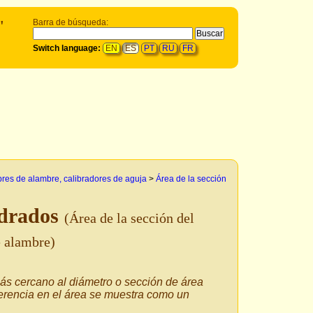
'
Barra de búsqueda:
Switch language:
EN
ES
PT
RU
FR
bres de alambre, calibradores de aguja
>
Área de la sección
adrados
(Área de la sección del
e alambre)
más cercano al diámetro o sección de área
ferencia en el área se muestra como un