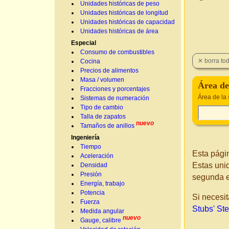
Unidades históricas de peso
Unidades históricas de longitud
Unidades históricas de capacidad
Unidades históricas de área
Especial
Consumo de combustibles
Cocina
Precios de alimentos
Masa / volumen
Área de
Fracciones y porcentajes
Área de la
Sistemas de numeración
Tipo de cambio
Talla de zapatos
nuevo
Tamaños de anillos
Ingeniería
Tiempo
Esta pági
Aceleración
Estas uni
Densidad
Presión
segunda 
Energía, trabajo
Potencia
Si necesit
Fuerza
Stubs' St
Medida angular
nuevo
Gauge, calibre