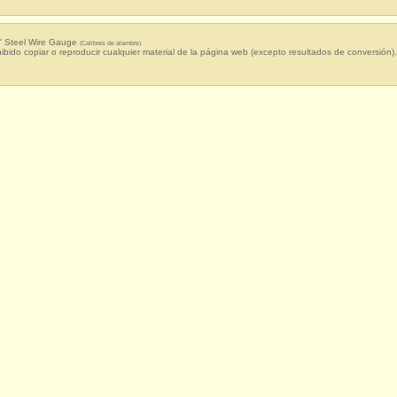
' Steel Wire Gauge
(Calibres de alambre)
hibido copiar o reproducir cualquier material de la página web (excepto resultados de conversión).