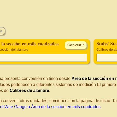
 la sección en mils cuadrados
Stubs' St
 sección del alambre
Calibres de a
na presenta conversión en línea desde
Área de la sección en 
dades pertenecen a diferentes sistemas de medición El primero
es de
Calibres de alambre
.
a convertir otras unidades, comience con la página de inicio. 
eel Wire Gauge a Área de la sección en mils cuadrados
.