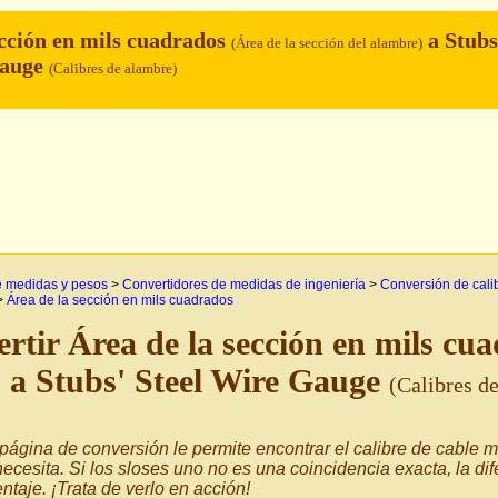
ección en mils cuadrados
a Stubs
(Área de la sección del alambre)
Gauge
(Calibres de alambre)
e medidas y pesos
>
Convertidores de medidas de ingeniería
>
Conversión de cali
>
Área de la sección en mils cuadrados
rtir Área de la sección en mils cu
a Stubs' Steel Wire Gauge
)
(Calibres d
página de conversión le permite encontrar el calibre de cable 
ecesita. Si los sloses uno no es una coincidencia exacta, la di
ntaje. ¡Trata de verlo en acción!