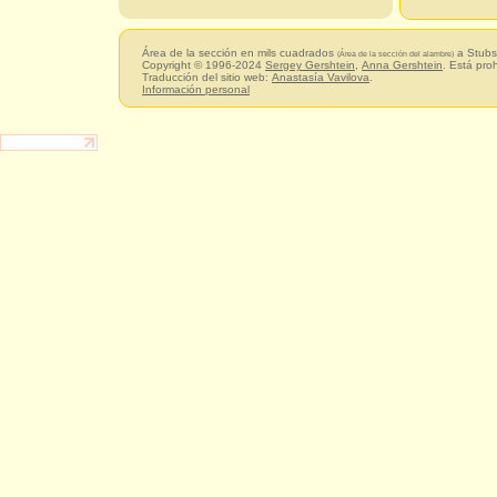
Área de la sección en mils cuadrados
a Stubs
(Área de la sección del alambre)
Copyright © 1996-2024
Sergey Gershtein
,
Anna Gershtein
. Está pro
Traducción del sitio web:
Anastasía Vavilova
.
Información personal