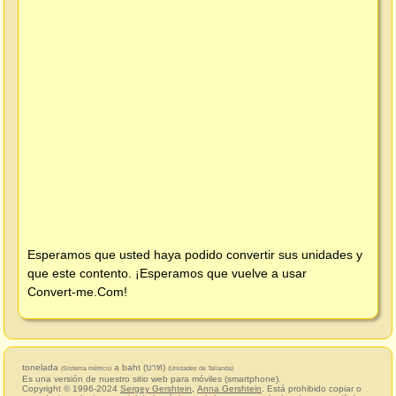
Esperamos que usted haya podido convertir sus unidades y
que este contento. ¡Esperamos que vuelve a usar
Convert-me.Com
!
tonelada
a baht (บาท)
(Sistema métrico)
(Unidades de Tailanda)
Es una versión de nuestro sitio web para móviles (smartphone).
Copyright © 1996-2024
Sergey Gershtein
,
Anna Gershtein
. Está prohibido copiar o