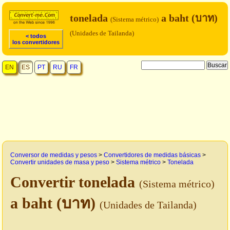
tonelada
a baht (บาท)
(Sistema métrico)
(Unidades de Tailanda)
< todos
los convertidores
EN
ES
PT
RU
FR
Conversor de medidas y pesos
>
Convertidores de medidas básicas
>
Convertir unidades de masa y peso
>
Sistema métrico
>
Tonelada
Convertir tonelada
(Sistema métrico)
a baht (บาท)
(Unidades de Tailanda)